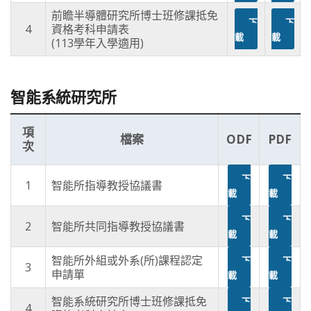
前瞻半導體研究所博士班修課抵免
下
下
4
資格考科申請表
載
載
(113學年入學適用)
智能系統研究所
項
檔案
ODF
PDF
次
下
下
1
智能所指導教授協議書
載
載
下
下
2
智能所共同指導教授協議書
載
載
智能所外組或外系(所)課程認定
下
下
3
申請單
載
載
智能系統研究所博士班修課抵免
下
下
4