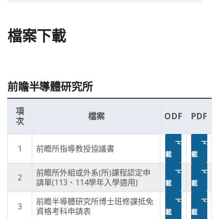
檔案下載
前瞻半導體研究所
項
檔案
ODF
PDF
次
下
下
1
前瞻所指導教授協議書
載
載
前瞻所外組或外系(所)課程認定申
下
下
2
請單(113、114學年入學適用)
載
載
前瞻半導體研究所博士班修課抵免
下
下
3
資格考科申請表
載
載